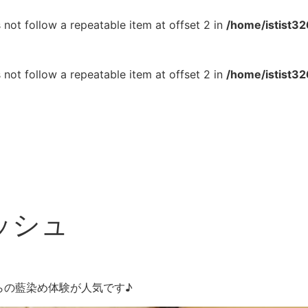
 not follow a repeatable item at offset 2 in
/home/istist32
 not follow a repeatable item at offset 2 in
/home/istist32
ッシュ
らの藍染め体験が人気です♪